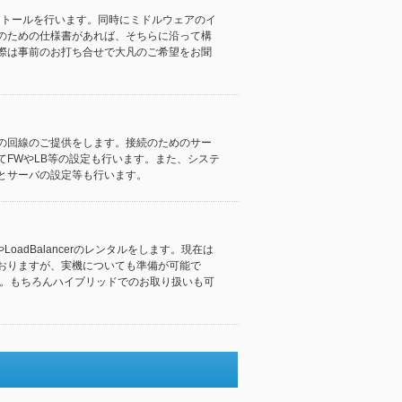
ストールを行います。同時にミドルウェアのイ
のための仕様書があれば、そちらに沿って構
際は事前のお打ち合せで大凡のご希望をお聞
の回線のご提供をします。接続のためのサー
FWやLB等の設定も行います。また、システ
とサーバの設定等も行います。
LoadBalancerのレンタルをします。現在は
おりますが、実機についても準備が可能で
す。もちろんハイブリッドでのお取り扱いも可