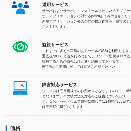
運用サービス
サーバおよびサーバにインストールされているアプリケ
す。アプリケーションに対するpatchあて等のセキュ
新規アプリケーション導入の際の検証作業等、通常のシ
ことを行います。
監視サービス
これまでに多くの実績のあるツール(OSS)を利用します
通監視やURL監視を始めとして、リソース監視やログ
維持するための監視はひと通り網羅しております。
※特殊なご要望に関しては別途ご相談ください。
障害対応サービス
システムは冗長構成でのお預かりとなりますので、一時
となります。その後の恒久対応のご提案については１ー
す。なお、ハードウェア障害に関しては24時間365日
は平日10-18時となります。
価格