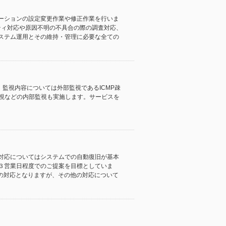
ーションの設定変更作業や修正作業を行いま
リティ対応や原因不明の不具合の際の調査対応、
ステム運用とその維持・管理に必要な全ての
。監視内容については外部監視であるICMP疎
監視などの内部監視も実施します。サービスを
対応についてはシステムでの自動復旧が基本
３営業日程度でのご提案を目標としていま
での対応となりますが、その他の対応について